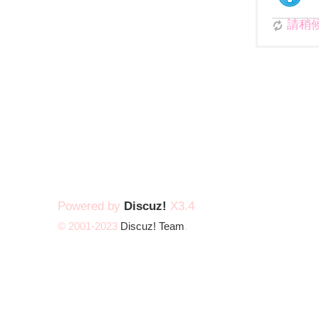
請稍候.
Powered by
Discuz!
X3.4
© 2001-2023
Discuz! Team
.