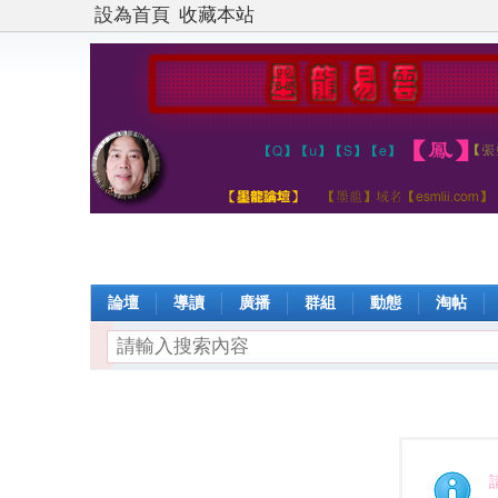
設為首頁
收藏本站
論壇
導讀
廣播
群組
動態
淘帖