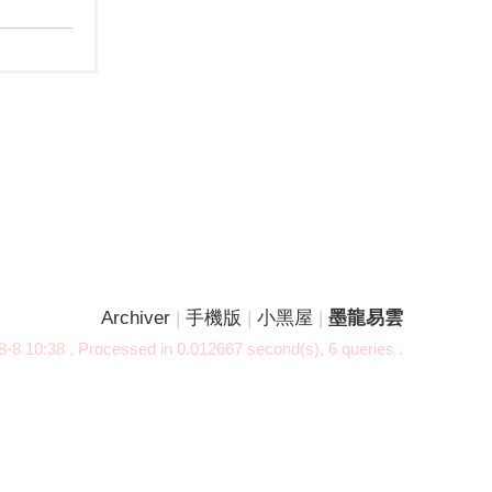
Archiver
|
手機版
|
小黑屋
|
墨龍易雲
-8 10:38
, Processed in 0.012667 second(s), 6 queries .