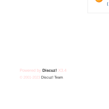
Powered by
Discuz!
X3.4
© 2001-2023
Discuz! Team
.