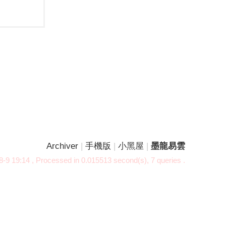
Archiver
|
手機版
|
小黑屋
|
墨龍易雲
-9 19:14
, Processed in 0.015513 second(s), 7 queries .