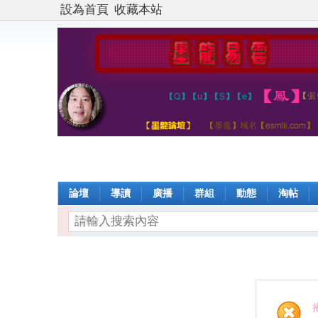
設為首頁
收藏本站
論壇
導讀
廣播
群組
動態
淘帖