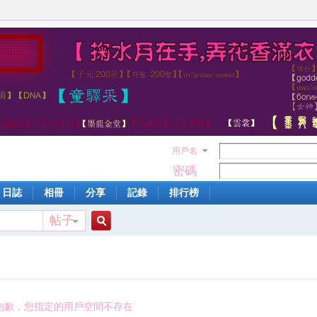
用戶名
密碼
日誌
相冊
分享
記錄
排行榜
帖子
搜
索
抱歉，您指定的用戶空間不存在